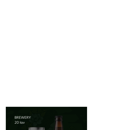
κατατεθέν της ποιοτικής
μικροζυθοποιίας: Τις συνεργασίες!
Έχουμε ήδη βράσει μπύρες με φίλους
στην Αθήνα, την Πάτρα, την Κρήτη,
ακόμα και στην Πολωνία και τη
Βουλγαρία, με πολλά ακόμα ταξίδια
στα σκαριά! Ένα μοναδικό
χαρακτηριστικό της παγκόσμιας craft
beer σκηνής και ένα απ΄ τα καλύτερα
κομμάτια της δουλειάς μας.
MORE
BREWERY
20 Ιαν