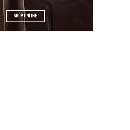
SHOP ONLINE
Ζυθοποιοί χωρίς
ζυθοποιείο...
Η φράση που μας
συνοδεύει απ'την πρώτη
μέρα, ανήκει πλέον στο
παρελθόν.
Το νέο μας ζυθοποιείο στο
Περιστέρι είναι γεγονός και παρότι